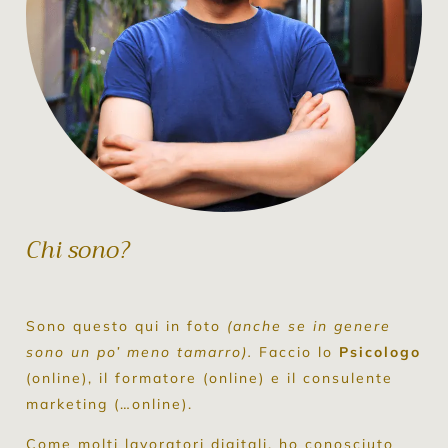
Chi sono?
Sono questo qui in foto
(anche se in genere
sono un po’ meno tamarro).
Faccio lo
Psicologo
(online), il formatore (online) e il consulente
marketing (…online).
Come molti lavoratori digitali, ho conosciuto