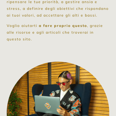
ripensare le tue priorità, a gestire ansia e
stress, a definire degli obiettivi che rispondano
ai tuoi valori, ad accettare gli alti e bassi.
Voglio aiutarti
a fare proprio questo
, grazie
alle risorse e agli articoli che troverai in
questo sito.